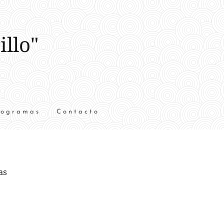
llo"
rogramas
Contacto
as